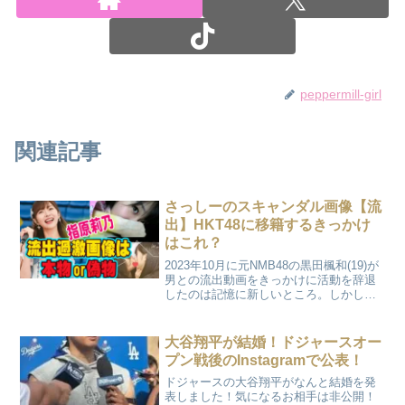
peppermill-girl
関連記事
さっしーのスキャンダル画像【流
出】HKT48に移籍するきっかけ
はこれ？
2023年10月に元NMB48の黒田楓和(19)が
男との流出動画をきっかけに活動を辞退
したのは記憶に新しいところ。しかし同
じ48グループの先輩にさらに凄いスキャ
ンダル女王がいたことをお忘れではない
だろうか？ワイドナショーでもピシッと
大谷翔平が結婚！ドジャースオー
自分の意見を述べていた、、そう！さっ
プン戦後のInstagramで公表！
しーこと元HKT48の指原莉乃です。かつ
て元彼から流出されたと言われているあ
ドジャースの大谷翔平がなんと結婚を発
の過激写真で巷の話題をかっさらったこ
表しました！気になるお相手は非公開！