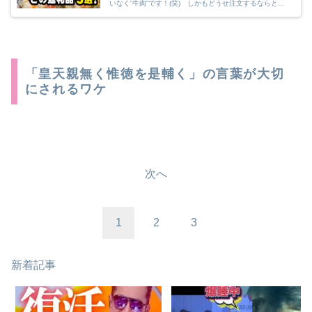
いなく”牛肉”です！(笑) しかもどうせ注文するならと、
たっぷり１kgオーバーで頼んじゃいます！今回はそんな
私が過去の注文からリピートしまくっている、超オススメ
返礼品をご紹介しますよ！しかも楽天サイトならポイント
も還元されるので、まさに実質無料で大量のお肉を食べれ
ちゃいます！！
「皇天親無く惟徳を是輔く」の言葉が大切
にされるワケ
次へ
1
2
3
新着記事