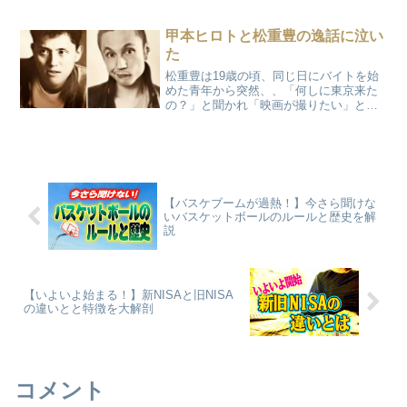
演の神木隆之介と浜辺美波、そして出演
者や監督らがレッドカーペットを歩きま
した！そこで見せた浜辺美波の美しい足
甲本ヒロトと松重豊の逸話に泣い
首！そして血管！
た
松重豊は19歳の頃、同じ日にバイトを始
めた青年から突然、、「何しに東京来た
の？」と聞かれ「映画が撮りたい」と答
えると、「俺はバンドやりたいんよ」と
返した青年、彼こそ岡山から上京したば
かりの甲本ヒロトだった。同い年の2人は
すぐに意気投合し、そ...
【バスケブームが過熱！】今さら聞けな
いバスケットボールのルールと歴史を解
説
【いよいよ始まる！】新NISAと旧NISA
の違いとと特徴を大解剖
コメント