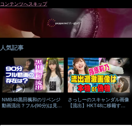
コンテンツへスキップ
人気記事
NMB48黒田楓和のリベンジ
さっしーのスキャンダル画像
動画流出？フル(90分)は見れ
【流出】HKT48に移籍する
る？
きっかけはこれ？