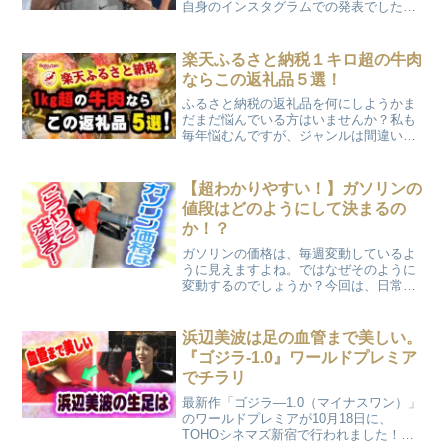
とも。
自身のインスタグラムでの発表でした！
大谷選手は「いつも温かい応援をいただ
きありがとうございます。シーズンも近
づいておりますが本日は皆さまに結婚い
楽天ふるさと納税１キロ超の牛肉
たしました事をご報告させ...
ならこの返礼品５選！
ふるさと納税の返礼品を何にしようかま
だまだ悩んでいる方はいませんか？私も
毎年悩むんですが、ジャンルは間違いな
く”牛肉”です！(笑) しかもどうせ注文す
るならと、たっぷり１kgオーバーで頼ん
じゃいます！今回はそんな私が過去の注
【超わかりやすい！】ガソリンの
文からリピートしまくっている、超オス
値段はどのようにして決まるの
スメ返礼品をご紹介しますよ！しかも楽
か！？
天サイトならポイントも還元されるの
で、まさに実質無料で大量のお肉を食べ
ガソリンの価格は、毎週変動しているよ
れちゃいます！！
うに見えますよね。ではなぜそのように
変動するのでしょうか？今回は、日常生
活にとても関わるガソリン価格がどのよ
うに決定されるのかを分かりやすく解説
したいと思います！
浜辺美波は足の血管まで美しい。
『ゴジラ-1.0』ワールドプレミア
でチラリ
最新作「ゴジラ―1.0（マイナスワン）」
のワールドプレミアが10月18日に、
TOHOシネマズ新宿で行われました！主