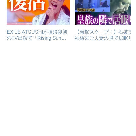
EXILE ATSUSHIが復帰後初
【衝撃スクープ！】石破茂
のTV出演で「Rising Sun」
秋篠宮ご夫妻の隣で居眠り
熱唱！！
なぜかメディアが報じない
由