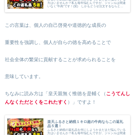
方はいませんか？私も毎年悩むんですが、ジャンルは間違
いなく”牛肉”です！(笑) しかもどうせ注文するならと、
たっぷり１kgオーバーで頼んじゃいます！今回はそんな
私が過去の注文からリピートしまくっている、超オススメ
返礼品をご紹介しますよ！しかも楽天サイトならポイント
も還元されるので、まさに実質無料で大量のお肉を食べれ
ちゃいます！！
この言葉は、個人の自己啓発や道徳的な成長の
重要性を強調し、個人が自らの徳を高めることで
社会全体の繁栄に貢献することが求められることを
意味しています。
ちなみに読み方は「皇天親無く惟徳を是輔く（
こうてんし
んなくただとくをこれたすく
）」ですよ！
楽天ふるさと納税１キロ超の牛肉ならこの返礼
品５選！
ふるさと納税の返礼品を何にしようかまだまだ悩んでいる
方はいませんか？私も毎年悩むんですが、ジャンルは間違