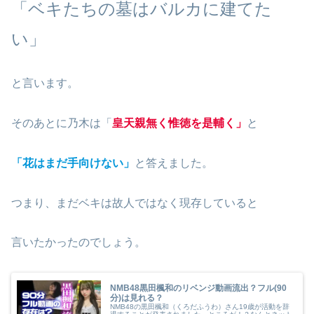
「ベキたちの墓はバルカに建てた
い」
と言います。
そのあとに乃木は「
皇天親無く惟徳を是輔く」
と
「花はまだ手向けない」
と答えました。
つまり、まだベキは故人ではなく現存していると
言いたかったのでしょう。
NMB48黒田楓和のリベンジ動画流出？フル(90
分)は見れる？
NMB48の黒田楓和（くろだふうわ）さん19歳が活動を辞