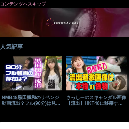
コンテンツへスキップ
人気記事
NMB48黒田楓和のリベンジ
さっしーのスキャンダル画像
動画流出？フル(90分)は見れ
【流出】HKT48に移籍する
る？
きっかけはこれ？