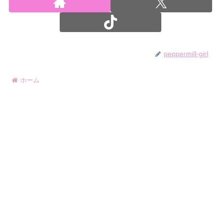
peppermill-girl
ホーム