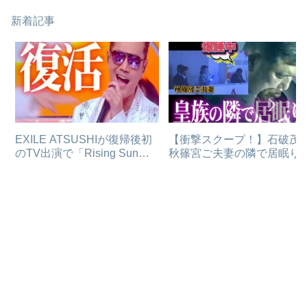
新着記事
EXILE ATSUSHIが復帰後初
【衝撃スクープ！】石破茂
のTV出演で「Rising Sun」
秋篠宮ご夫妻の隣で居眠り
熱唱！！
なぜかメディアが報じない
由