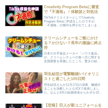
りますと、タレントの「デヴィ夫人」、
本名デヴィ・スカルノさん（85）は2025
Creativity Program Betaに審査
年2月、東京・渋谷...
で『不適格』！体験談と対処法
TikTokクリエイターとしてCreativity
Program Betaに申請をしたのですが、
「不適格」の烙印を押されてしまいまし
た(;´Д｀)今回はこの体験談と異議申し立
ての審査、そして対処法を解説します。
クリームシチューをご飯にかけ
る？かけない？長年の激論に終止
符
日本の大手食品メーカー「ハウス食品」
が、クリームシチューの食べ方に関する
全国調査を実施したところ、驚きの結果
が判明しました！そのアンケートはクリ
ームシチューをご飯にかけるか否か。。
みなさんはどちらですか？？？
羽生結弦が電撃離婚!バイオリニ
ストと過ごした105日間
羽生結弦さんが11月17日の深夜、離婚す
ることを決断したと公式Xで発表しまし
た。なんと8月の結婚発表からわずか105
日でのスピード離婚。
【悲報】巨人が新ユニフォームを