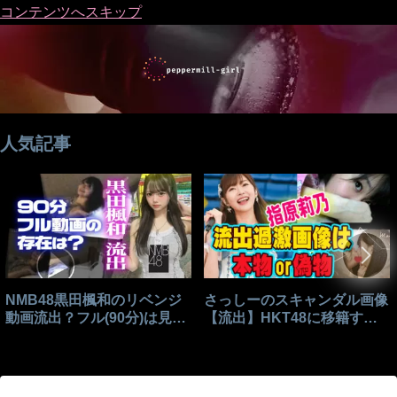
コンテンツへスキップ
人気記事
NMB48黒田楓和のリベンジ
さっしーのスキャンダル画像
動画流出？フル(90分)は見れ
【流出】HKT48に移籍する
る？
きっかけはこれ？