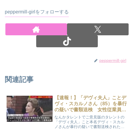
peppermill-girlをフォローする
peppermill-girl
関連記事
【速報！】「デヴィ夫人」ことデ
ヴィ・スカルノさん（85）を暴行
の疑いで書類送検 女性従業員に
シャンパングラスなど投げつけた
なんかタレントでご意見版のタレントの
か
「デヴィ夫人」こと本名デヴィ・スカル
ノさんが暴行の疑いで書類送検されたこ
とがわかりました。捜査関係者の話によ