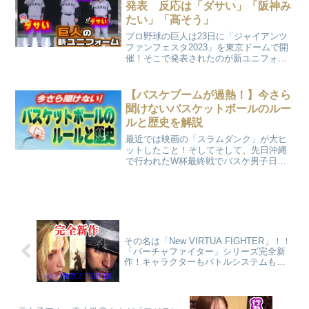
発表 反応は「ダサい」「阪神み
たい」「高そう」
プロ野球の巨人は23日に「ジャイアンツ
ファンフェスタ2023」を東京ドームで開
催！そこで発表されたのが新ユニフォー
ム！なんとロゴデザインは高級ブランド
の「ティファニー」が手掛けたそうで
す。しかしSNSでは批判する声の方が多
【バスケブームが過熱！】今さら
く。。。
聞けないバスケットボールのルー
ルと歴史を解説
最近では映画の「スラムダンク」が大ヒ
ットしたこと！そしてそして、先日沖縄
で行われたW杯最終戦でバスケ男子日本
代表がパリ五輪出場をゲットする快挙を
魅せるなど！全国的にも関心が高まって
いますよね！今回は私ぺぱみるちゃんが
ハマった、バスケットボールのルールと
歴史をめっちゃ分かり易く解説します！
その名は「New VIRTUA FIGHTER」！！
「バーチャファイター」シリーズ完全新
作！キャラクターもバトルシステムも全
て刷新