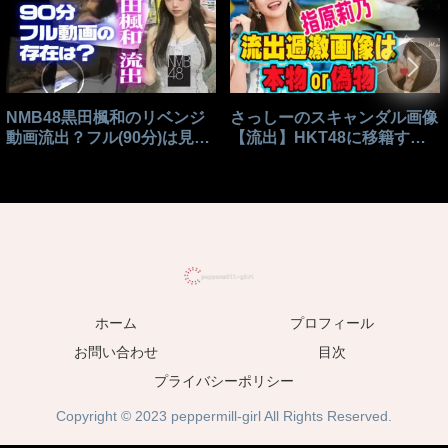
NMB48黒田楓和のリベンジ
さっしーのスキャンダル画像
動画流出？フル(90分)は見れ
【流出】HKT48に移籍する
る？
きっかけはこれ？
ホーム
プロフィール
お問い合わせ
目次
プライバシーポリシー
Copyright © 2023 peppermill-girl All Rights Reserved.