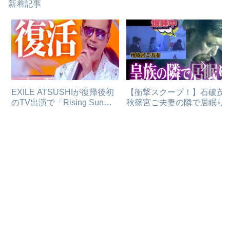
新着記事
EXILE ATSUSHIが復帰後初
【衝撃スクープ！】石破茂
のTV出演で「Rising Sun」
秋篠宮ご夫妻の隣で居眠り
熱唱！！
なぜかメディアが報じない
由