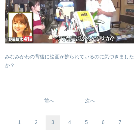
みなみかわの背後に絵画が飾られているのに気づきました
か？
前へ
次へ
1
2
3
4
5
6
7