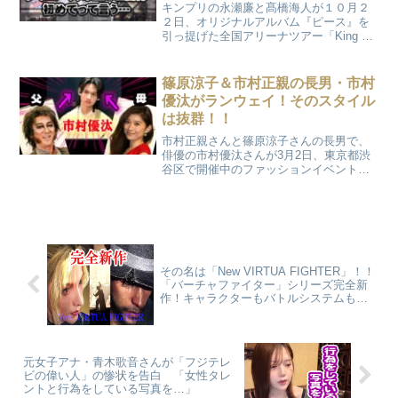
キンプリの永瀬廉と髙橋海人が１０月２
２日、オリジナルアルバム『ピース』を
引っ提げた全国アリーナツアー「King ＆
Prince LIVE TOUR 2023 ～ピース～」の
Kアリーナ横浜公演を開催！その様子がメ
ディアに公開されました！
篠原涼子＆市村正親の長男・市村
優汰がランウェイ！そのスタイル
は抜群！！
市村正親さんと篠原涼子さんの長男で、
俳優の市村優汰さんが3月2日、東京都渋
谷区で開催中のファッションイベント
「第38回 マイナビ 東京ガールズコレクシ
ョン（TGC） 2024 SPRING／
SUMMER」に初登場し、抜群のスタイル
でランウェイしました！
その名は「New VIRTUA FIGHTER」！！
「バーチャファイター」シリーズ完全新
作！キャラクターもバトルシステムも全
て刷新
元女子アナ・青木歌音さんが「フジテレ
ビの偉い人」の惨状を告白 「女性タレ
ントと行為をしている写真を…」