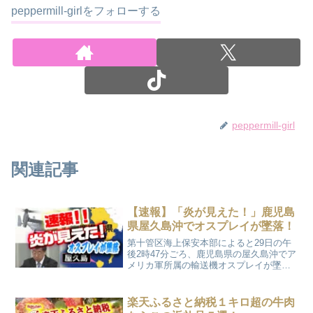
peppermill-girlをフォローする
peppermill-girl
関連記事
【速報】「炎が見えた！」鹿児島
県屋久島沖でオスプレイが墜落！
第十管区海上保安本部によると29日の午
後2時47分ごろ、鹿児島県の屋久島沖でア
メリカ軍所属の輸送機オスプレイが墜落
したという通報があったそうです。目撃
者の中には「炎が見えた！」と言う近隣
住民もいたようです！
楽天ふるさと納税１キロ超の牛肉