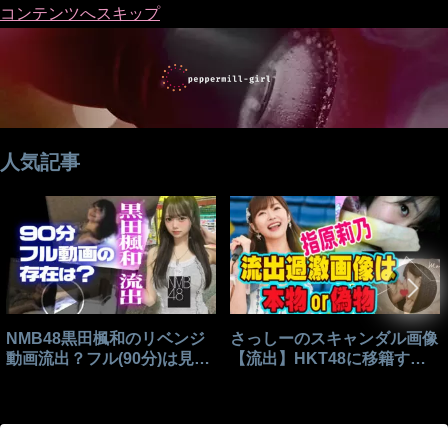
コンテンツへスキップ
人気記事
NMB48黒田楓和のリベンジ
さっしーのスキャンダル画像
動画流出？フル(90分)は見れ
【流出】HKT48に移籍する
る？
きっかけはこれ？