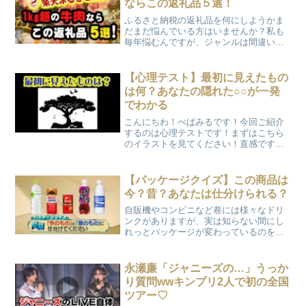
ならこの返礼品５選！
ふるさと納税の返礼品を何にしようかま
だまだ悩んでいる方はいませんか？私も
毎年悩むんですが、ジャンルは間違いな
く”牛肉”です！(笑) しかもどうせ注文す
るならと、たっぷり１kgオーバーで頼ん
じゃいます！今回はそんな私が過去の注
【心理テスト】最初に見えたもの
文からリピートしまくっている、超オス
は何？あなたの隠れた○○が一発
スメ返礼品をご紹介しますよ！しかも楽
でわかる
天サイトならポイントも還元されるの
で、まさに実質無料で大量のお肉を食べ
こんにちわ！ぺぱみるです！今回ご紹介
れちゃいます！！
するのは心理テストです！まずはこちら
のイラストを見てください！直感です
よ！最初に何が見えましたでしょう
か？？
【パッケージクイズ】この商品は
今？昔？あなたは仕分けられる？
自販機やコンビニなど巷には様々なドリ
ンクがありますが、実は知らない間にし
れっとパッケージが変わっているのをご
存じでしょうか？先入観があるとなかな
か気づかないものですよね。あなたはこ
のドリンクのパッケージが「今」か
永瀬廉「ジャニーズの…」うっか
「昔」か？仕分けられますか？
り質問wwキンプリ2人で初の全国
ツアー♡