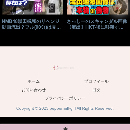
NMB48黒田楓和のリベンジ
さっしーのスキャンダル画像
動画流出？フル(90分)は見れ
【流出】HKT48に移籍する
る？
きっかけはこれ？
ホーム
プロフィール
お問い合わせ
目次
プライバシーポリシー
Copyright © 2023 peppermill-girl All Rights Reserved.