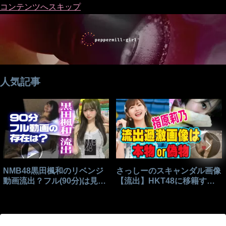
コンテンツへスキップ
人気記事
NMB48黒田楓和のリベンジ
さっしーのスキャンダル画像
動画流出？フル(90分)は見れ
【流出】HKT48に移籍する
る？
きっかけはこれ？