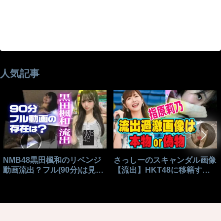
人気記事
NMB48黒田楓和のリベンジ
さっしーのスキャンダル画像
動画流出？フル(90分)は見れ
【流出】HKT48に移籍する
る？
きっかけはこれ？