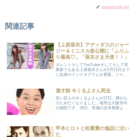
peppermill-girl
関連記事
【上原亜衣】アディダスのジャー
ジー＆ミニスカ姿公開に「ふりふ
り最高♡」「亜衣さま天使！！」
タレントそしてYouTuberそしてそして実
業家でもある上原亜衣さんが2月21日まで
に自身のインスタグラムを更新。ジャー
ジー＆ミニスカ姿を公開しました♡ クレ
ーンゲームに挑戦♡Instagramではまず
「クレーンゲームは下手です」と綴って
漫才師 今くるよさん死去
い...
笑い芸人の今くるよさんが27日、膵がん
のため亡くなりました。場所は大阪市内
の病院です。28日、所属の吉本興業より
発表されました。今くるよさんの受賞歴
1984年上方漫才大賞の大賞など多くの賞
を受賞。女流漫才のパイオニアとしてテ
レビや舞台などで...
甲本ヒロトと松重豊の逸話に泣い
た