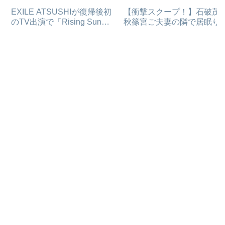
EXILE ATSUSHIが復帰後初
【衝撃スクープ！】石破茂
のTV出演で「Rising Sun」
秋篠宮ご夫妻の隣で居眠り
熱唱！！
なぜかメディアが報じない
由