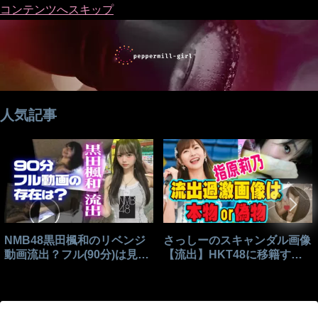
コンテンツへスキップ
人気記事
NMB48黒田楓和のリベンジ
さっしーのスキャンダル画像
動画流出？フル(90分)は見れ
【流出】HKT48に移籍する
る？
きっかけはこれ？