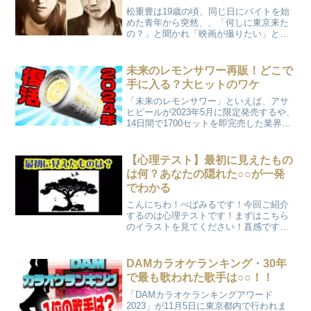
松重豊は19歳の頃、同じ日にバイトを始
めた青年から突然、、「何しに東京来た
の？」と聞かれ「映画が撮りたい」と答
えると、「俺はバンドやりたいんよ」と
返した青年、彼こそ岡山から上京したば
かりの甲本ヒロトだった。同い年の2人は
未来のレモンサワー再販！どこで
すぐに意気投合し、そ...
手に入る？大ヒットのワケ
「未来のレモンサワー」といえば、アサ
ヒビールが2023年5月に限定発売するや、
14日間で1700セットを即完売した業界注
目の大ヒット商品！その「未来のレモン
サワー」が2024年に再販されることが決
定したそうです！！
【心理テスト】最初に見えたもの
は何？あなたの隠れた○○が一発
でわかる
こんにちわ！ぺぱみるです！今回ご紹介
するのは心理テストです！まずはこちら
のイラストを見てください！直感です
よ！最初に何が見えましたでしょう
か？？
DAMカラオケランキング・30年
で最も歌われた歌手は○○！！
「DAMカラオケランキングアワード
2023」が11月5日に東京都内で行われま