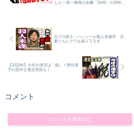
した！第一興商の名機「DAM」の30年の
歴史の中で最も歌われたアーティストの
発表もありました！
元プロ棋士・ハッシーが殺人未遂罪 元
妻たちにクワを振り下ろす
【2023年】今年の漢字は「税」！歴代漢
字の意外な選定理由も！
コメント
コメントを書き込む