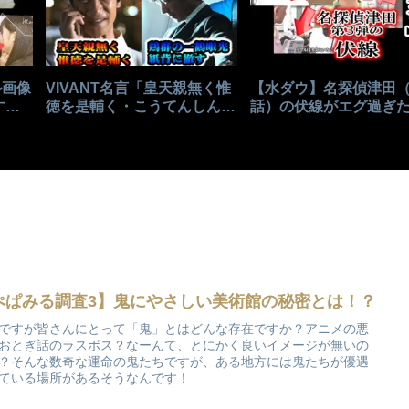
ル画像
VIVANT名言「皇天親無く惟
【水ダウ】名探偵津田
する
徳を是輔く・こうてんしんな
話）の伏線がエグ過ぎ
くただとくをこれたすく」の
本目の卒アル探しにヒ
意味
続々！！
ぺぱみる調査3】鬼にやさしい美術館の秘密とは！？
ですが皆さんにとって「鬼」とはどんな存在ですか？アニメの悪
おとぎ話のラスボス？なーんて、とにかく良いイメージが無いの
？そんな数奇な運命の鬼たちですが、ある地方には鬼たちが優遇
ている場所があるそうなんです！