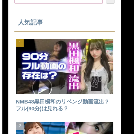
人気記事
NMB48黒田楓和のリベンジ動画流出？
フル(90分)は見れる？