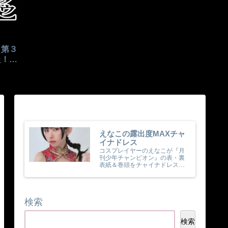
（第３
た！１
ントが
えなこの露出度MAXチャ
イナドレス
コスプレイヤーのえなこが『月
刊少年チャンピオン』の表・裏
表紙＆巻頭をチャイナドレス姿
で担当！
検索
検索