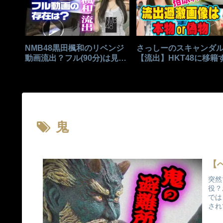
NMB48黒田楓和のリベンジ
さっしーのスキャンダ
動画流出？フル(90分)は見れ
【流出】HKT48に移籍
る？
きっかけはこれ？
鬼
【
突然
役？
では
され