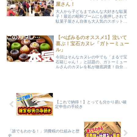
屋さん！
大人から子どもまでみんな大好きな駄菓
子！最近の昭和ブームにも後押しされて
駄菓子屋さん自体も大人気のスポットに
なっているんです！中でも瀬戸内海に面
したある場所に日本最大の駄菓子屋さん
があるとのこと。発見した私ペッパーミ
【ぺぱみるのオススメ1】泣いて
ルガールが、実際に調査してきました！
喜ぶ！宝石カヌレ「ガトーミュー
広さ、安さ、親しみやすさを是非ご覧く
ル」
ださい！！
今回はそんなカヌレの中でも「まるで宝
石箱じゃん！」と話題の、ガトーミュー
ルさんのカヌレを私が徹底調査！自分へ
のご褒美にするもよし！大切な方へのプ
レゼントでも鉄板！ぜひ参考にしてみて
ください！
【これで納得！】とっても分かり易い確
定申告の手続き
「誰でもわかる！」消費税の仕組みと歴
史