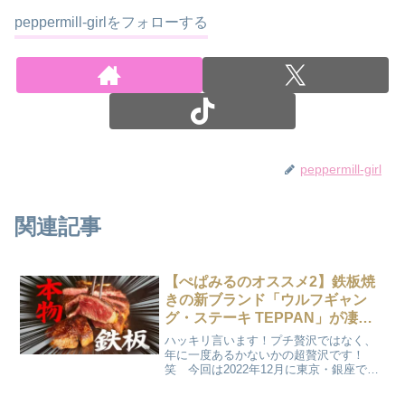
peppermill-girlをフォローする
peppermill-girl
関連記事
【ぺぱみるのオススメ2】鉄板焼
きの新ブランド「ウルフギャン
グ・ステーキ TEPPAN」が凄す
ぎた！
ハッキリ言います！プチ贅沢ではなく、
年に一度あるかないかの超贅沢です！
笑 今回は2022年12月に東京・銀座でオ
ープンしたNY発祥のステーキハウス「ウ
ルフギャングステーキハウス」に潜入！