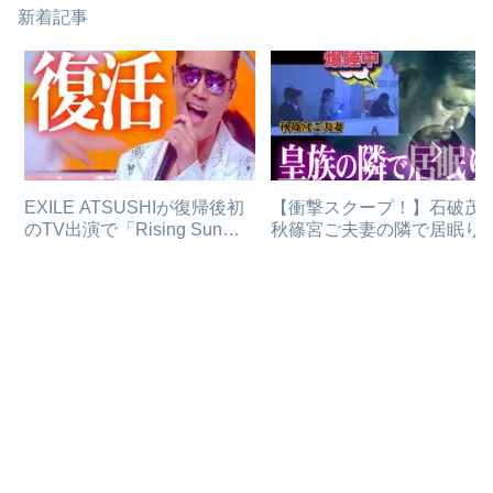
新着記事
EXILE ATSUSHIが復帰後初
【衝撃スクープ！】石破茂
のTV出演で「Rising Sun」
秋篠宮ご夫妻の隣で居眠り
熱唱！！
なぜかメディアが報じない
由