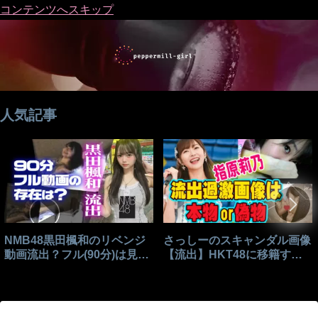
コンテンツへスキップ
人気記事
NMB48黒田楓和のリベンジ
さっしーのスキャンダル画像
動画流出？フル(90分)は見れ
【流出】HKT48に移籍する
る？
きっかけはこれ？