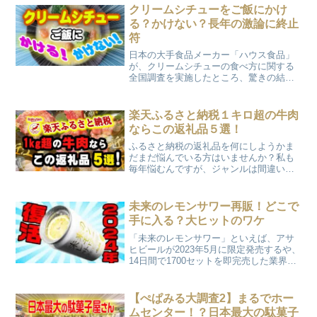
ライブ感あふれる鉄板の前で味わうコー
クリームシチューをご飯にかけ
ス料は一味も二味も違いましたよ！
る？かけない？長年の激論に終止
符
日本の大手食品メーカー「ハウス食品」
が、クリームシチューの食べ方に関する
全国調査を実施したところ、驚きの結果
が判明しました！そのアンケートはクリ
ームシチューをご飯にかけるか否か。。
みなさんはどちらですか？？？
楽天ふるさと納税１キロ超の牛肉
ならこの返礼品５選！
ふるさと納税の返礼品を何にしようかま
だまだ悩んでいる方はいませんか？私も
毎年悩むんですが、ジャンルは間違いな
く”牛肉”です！(笑) しかもどうせ注文す
るならと、たっぷり１kgオーバーで頼ん
じゃいます！今回はそんな私が過去の注
未来のレモンサワー再販！どこで
文からリピートしまくっている、超オス
手に入る？大ヒットのワケ
スメ返礼品をご紹介しますよ！しかも楽
天サイトならポイントも還元されるの
「未来のレモンサワー」といえば、アサ
で、まさに実質無料で大量のお肉を食べ
ヒビールが2023年5月に限定発売するや、
れちゃいます！！
14日間で1700セットを即完売した業界注
目の大ヒット商品！その「未来のレモン
サワー」が2024年に再販されることが決
定したそうです！！
【ぺぱみる大調査2】まるでホー
ムセンター！？日本最大の駄菓子