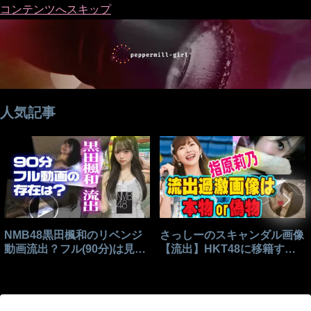
コンテンツへスキップ
人気記事
NMB48黒田楓和のリベンジ
さっしーのスキャンダル画像
動画流出？フル(90分)は見れ
【流出】HKT48に移籍する
る？
きっかけはこれ？