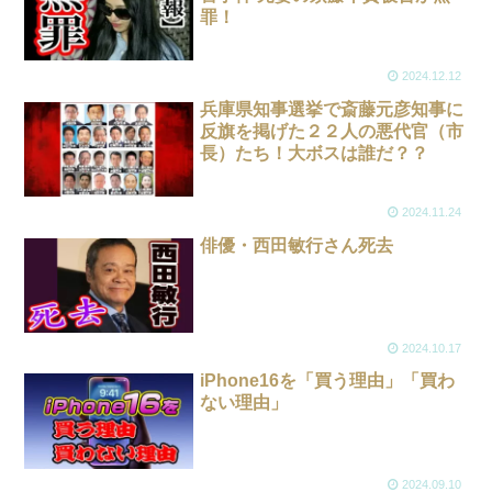
罪！
2024.12.12
兵庫県知事選挙で斎藤元彦知事に
反旗を掲げた２２人の悪代官（市
長）たち！大ボスは誰だ？？
2024.11.24
俳優・西田敏行さん死去
2024.10.17
iPhone16を「買う理由」「買わ
ない理由」
2024.09.10