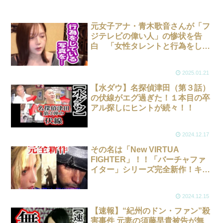
元女子アナ・青木歌音さんが「フ
ジテレビの偉い人」の惨状を告
白 「女性タレントと行為をして
いる写真を…」
2025.01.21
【水ダウ】名探偵津田（第３話）
の伏線がエグ過ぎた！１本目の卒
アル探しにヒントが続々！！
2024.12.17
その名は「New VIRTUA
FIGHTER」！！「バーチャファ
イター」シリーズ完全新作！キャ
ラクターもバトルシステムも全て
刷新
2024.12.15
【速報】“紀州のドン・ファン”殺
害事件 元妻の須藤早貴被告が無