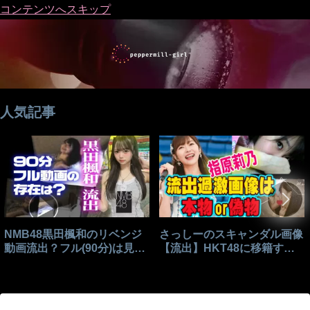
コンテンツへスキップ
人気記事
NMB48黒田楓和のリベンジ
さっしーのスキャンダル画像
動画流出？フル(90分)は見れ
【流出】HKT48に移籍する
る？
きっかけはこれ？