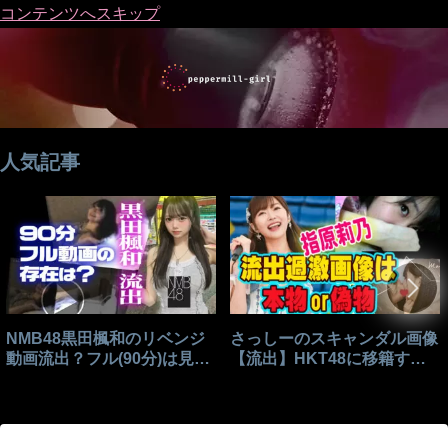
コンテンツへスキップ
人気記事
NMB48黒田楓和のリベンジ
さっしーのスキャンダル画像
動画流出？フル(90分)は見れ
【流出】HKT48に移籍する
る？
きっかけはこれ？