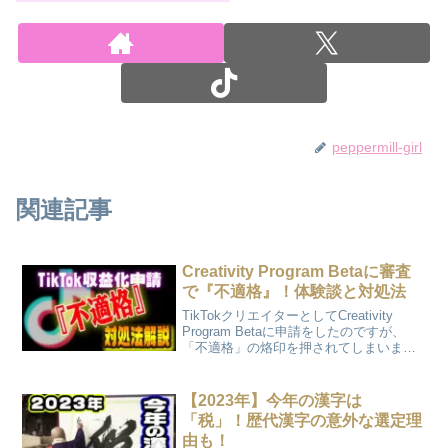
peppermill-girl
関連記事
Creativity Program Betaに審査
で『不適格』！体験談と対処法
TikTokクリエイターとしてCreativity
Program Betaに申請をしたのですが、
「不適格」の烙印を押されてしまいまし
た(;´Д｀)今回はこの体験談と異議申し立
ての審査、そして対処法を解説します。
【2023年】今年の漢字は
「税」！歴代漢字の意外な選定理
由も！