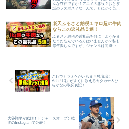
んな存在ですか？アニメの悪役？おとぎ
話のラスボス？なーんて、とにかく良い
イメージが無いのでは？そんな数奇な運
命の鬼たちですが、ある地方には鬼たち
が優遇されている場所があるそうなんで
楽天ふるさと納税１キロ超の牛肉
す！
ならこの返礼品５選！
ふるさと納税の返礼品を何にしようかま
だまだ悩んでいる方はいませんか？私も
毎年悩むんですが、ジャンルは間違いな
く”牛肉”です！(笑) しかもどうせ注文す
るならと、たっぷり１kgオーバーで頼ん
じゃいます！今回はそんな私が過去の注
文からリピートしまくっている、超オス
スメ返礼品をご紹介しますよ！しかも楽
天サイトならポイントも還元されるの
これでカラオケがたちまち独壇場！
で、まさに実質無料で大量のお肉を食べ
Ado「唱」がすぐに歌えるカタカナ＆ひ
れちゃいます！！
らがなの歌詞表記！
大谷翔平が結婚！ドジャースオープン戦
後のInstagramで公表！