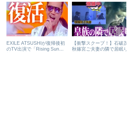
EXILE ATSUSHIが復帰後初
【衝撃スクープ！】石破茂
のTV出演で「Rising Sun」
秋篠宮ご夫妻の隣で居眠り
熱唱！！
なぜかメディアが報じない
由