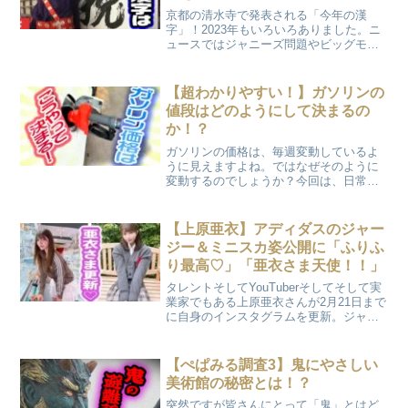
京都の清水寺で発表される「今年の漢
字」！2023年もいろいろありました。ニ
ュースではジャニーズ問題やビッグモー
ター不正、されにスポーツではWBC日本
代表や阪神の優勝など。さー日本中で”漢
字”が注目される日、どの漢字が選ばれる
【超わかりやすい！】ガソリンの
のでしょうか？
値段はどのようにして決まるの
か！？
ガソリンの価格は、毎週変動しているよ
うに見えますよね。ではなぜそのように
変動するのでしょうか？今回は、日常生
活にとても関わるガソリン価格がどのよ
うに決定されるのかを分かりやすく解説
したいと思います！
【上原亜衣】アディダスのジャー
ジー＆ミニスカ姿公開に「ふりふ
り最高♡」「亜衣さま天使！！」
タレントそしてYouTuberそしてそして実
業家でもある上原亜衣さんが2月21日まで
に自身のインスタグラムを更新。ジャー
ジー＆ミニスカ姿を公開しました♡ クレ
ーンゲームに挑戦♡Instagramではまず
「クレーンゲームは下手です」と綴って
【ぺぱみる調査3】鬼にやさしい
い...
美術館の秘密とは！？
突然ですが皆さんにとって「鬼」とはど