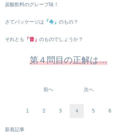
炭酸飲料のグレープ味！
さてパッケージは
「今」
のもの？
それとも
「昔」
のものでしょうか？
第４問目の正解は…
前へ
次へ
1
2
3
4
5
6
新着記事