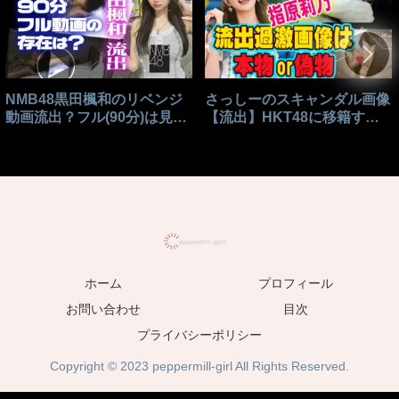
NMB48黒田楓和のリベンジ
さっしーのスキャンダル画像
動画流出？フル(90分)は見れ
【流出】HKT48に移籍する
る？
きっかけはこれ？
ホーム
プロフィール
お問い合わせ
目次
プライバシーポリシー
Copyright © 2023 peppermill-girl All Rights Reserved.