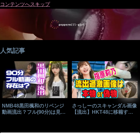
コンテンツへスキップ
人気記事
NMB48黒田楓和のリベンジ
さっしーのスキャンダル画像
動画流出？フル(90分)は見れ
【流出】HKT48に移籍する
る？
きっかけはこれ？