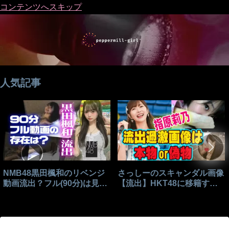
コンテンツへスキップ
人気記事
NMB48黒田楓和のリベンジ
さっしーのスキャンダル画像
動画流出？フル(90分)は見れ
【流出】HKT48に移籍する
る？
きっかけはこれ？