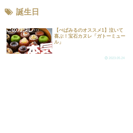
誕生日
【ぺぱみるのオススメ1】泣いて
喜ぶ！宝石カヌレ「ガトーミュー
ル」
2023.05.24