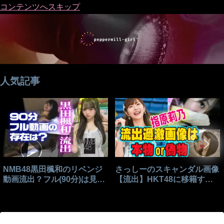
コンテンツへスキップ
人気記事
NMB48黒田楓和のリベンジ
さっしーのスキャンダル画像
動画流出？フル(90分)は見れ
【流出】HKT48に移籍する
る？
きっかけはこれ？