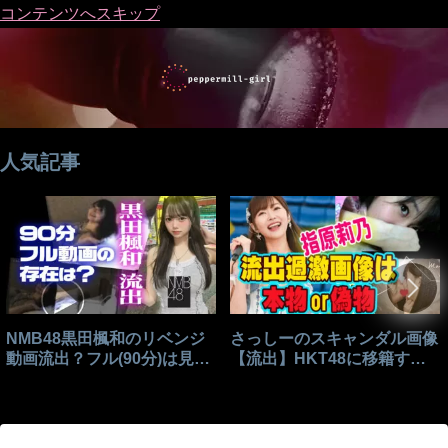
コンテンツへスキップ
人気記事
NMB48黒田楓和のリベンジ
さっしーのスキャンダル画像
動画流出？フル(90分)は見れ
【流出】HKT48に移籍する
る？
きっかけはこれ？