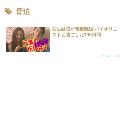
脅迫
羽生結弦が電撃離婚!バイオリニ
ストと過ごした105日間
2023.11.18