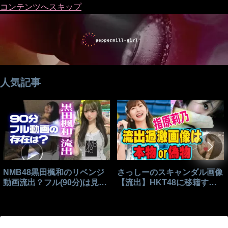
コンテンツへスキップ
人気記事
NMB48黒田楓和のリベンジ
さっしーのスキャンダル画像
動画流出？フル(90分)は見れ
【流出】HKT48に移籍する
る？
きっかけはこれ？