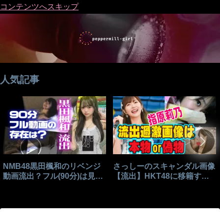
コンテンツへスキップ
人気記事
NMB48黒田楓和のリベンジ
さっしーのスキャンダル画像
動画流出？フル(90分)は見れ
【流出】HKT48に移籍する
る？
きっかけはこれ？