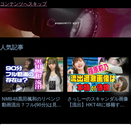
コンテンツへスキップ
人気記事
NMB48黒田楓和のリベンジ
さっしーのスキャンダル画像
動画流出？フル(90分)は見れ
【流出】HKT48に移籍する
る？
きっかけはこれ？