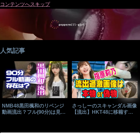
コンテンツへスキップ
人気記事
NMB48黒田楓和のリベンジ
さっしーのスキャンダル画像
動画流出？フル(90分)は見れ
【流出】HKT48に移籍する
る？
きっかけはこれ？