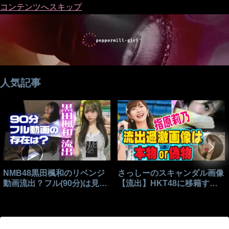
コンテンツへスキップ
人気記事
NMB48黒田楓和のリベンジ
さっしーのスキャンダル画像
動画流出？フル(90分)は見れ
【流出】HKT48に移籍する
る？
きっかけはこれ？