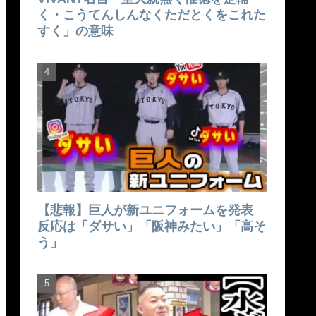
く・こうてんしんなくただとくをこれた
すく」の意味
【悲報】巨人が新ユニフォームを発表
反応は「ダサい」「阪神みたい」「高そ
う」