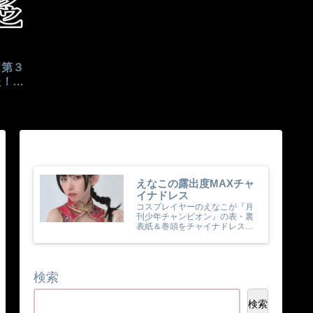
（第３
た！１
ントが
えなこの露出度MAXチャ
イナドレス
コスプレイヤーのえなこが『月
刊少年チャンピオン』の表・裏
表紙＆巻頭をチャイナドレス姿
で担当！
検索
検索