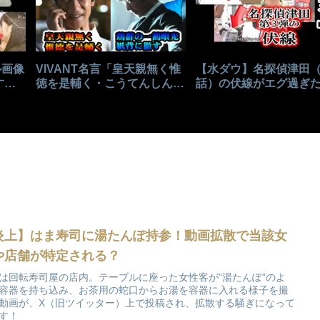
ル画像
VIVANT名言「皇天親無く惟
【水ダウ】名探偵津田
する
徳を是輔く・こうてんしんな
話）の伏線がエグ過ぎ
くただとくをこれたすく」の
本目の卒アル探しにヒ
意味
続々！！
炎上】はま寿司に湯たんぽ持参！動画拡散で当該女
や店舗が特定される？
は回転寿司屋の店内。テーブルに座った女性客が”湯たんぽ”のよ
容器を持ち込み、お茶用の蛇口からお湯を容器に入れる様子を撮
動画が、X（旧ツイッター）上で投稿され、拡散する騒ぎになって
す！