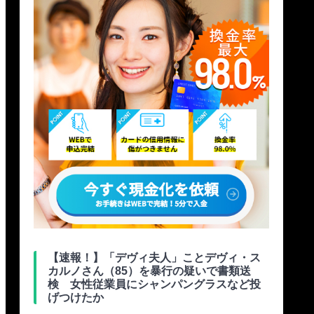
【速報！】「デヴィ夫人」ことデヴィ・ス
カルノさん（85）を暴行の疑いで書類送
検 女性従業員にシャンパングラスなど投
げつけたか