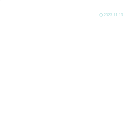
2023.11.13