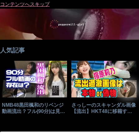
コンテンツへスキップ
人気記事
NMB48黒田楓和のリベンジ
さっしーのスキャンダル画像
動画流出？フル(90分)は見れ
【流出】HKT48に移籍する
る？
きっかけはこれ？