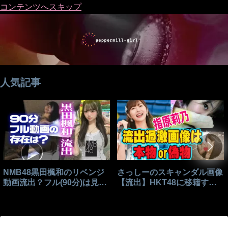
コンテンツへスキップ
人気記事
NMB48黒田楓和のリベンジ
さっしーのスキャンダル画像
動画流出？フル(90分)は見れ
【流出】HKT48に移籍する
る？
きっかけはこれ？