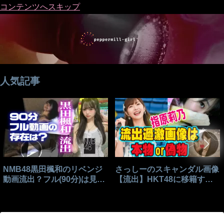
コンテンツへスキップ
人気記事
NMB48黒田楓和のリベンジ
さっしーのスキャンダル画像
動画流出？フル(90分)は見れ
【流出】HKT48に移籍する
る？
きっかけはこれ？