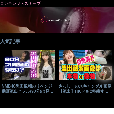
コンテンツへスキップ
人気記事
NMB48黒田楓和のリベンジ
さっしーのスキャンダル画像
動画流出？フル(90分)は見れ
【流出】HKT48に移籍する
る？
きっかけはこれ？