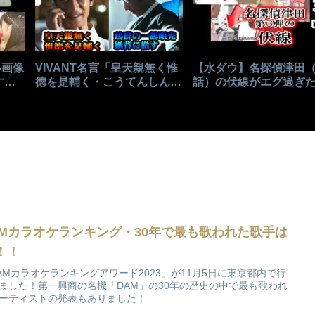
ル画像
VIVANT名言「皇天親無く惟
【水ダウ】名探偵津田
する
徳を是輔く・こうてんしんな
話）の伏線がエグ過ぎ
くただとくをこれたすく」の
本目の卒アル探しにヒ
意味
続々！！
AMカラオケランキング・30年で最も歌われた歌手は
！！
AMカラオケランキングアワード2023」が11月5日に東京都内で行
ました！第一興商の名機「DAM」の30年の歴史の中で最も歌われ
ーティストの発表もありました！