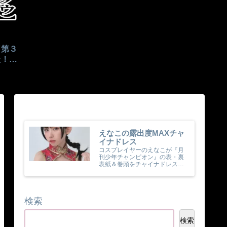
（第３
た！１
ントが
えなこの露出度MAXチャ
イナドレス
コスプレイヤーのえなこが『月
刊少年チャンピオン』の表・裏
表紙＆巻頭をチャイナドレス姿
で担当！
検索
検索