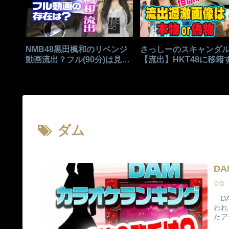
NMB48黒田楓和のリベンジ
さっしーのスキャンダ
動画流出？フル(90分)は見れ
【流出】HKT48に移籍
る？
きっかけはこれ？
ダム
D
○○
「D
われ
たア