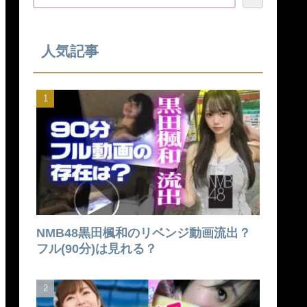
人気記事
NMB48黒田楓和のリベンジ動画流出？
フル(90分)は見れる？