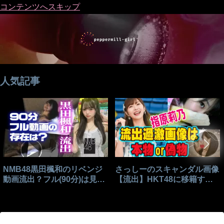
コンテンツへスキップ
人気記事
NMB48黒田楓和のリベンジ
さっしーのスキャンダル画像
動画流出？フル(90分)は見れ
【流出】HKT48に移籍する
る？
きっかけはこれ？