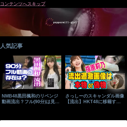
コンテンツへスキップ
人気記事
NMB48黒田楓和のリベンジ
さっしーのスキャンダル画像
動画流出？フル(90分)は見れ
【流出】HKT48に移籍する
る？
きっかけはこれ？