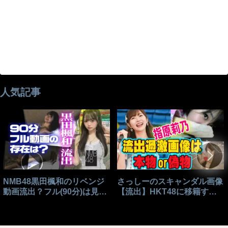
人気記事
NMB48黒田楓和のリベンジ
さっしーのスキャンダル画像
動画流出？フル(90分)は見れ
【流出】HKT48に移籍する
る？
きっかけはこれ？