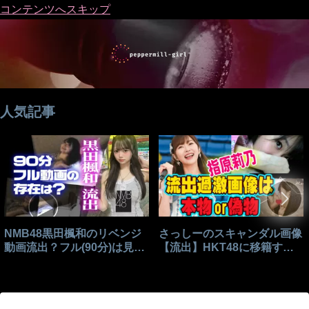
コンテンツへスキップ
人気記事
NMB48黒田楓和のリベンジ
さっしーのスキャンダル画像
動画流出？フル(90分)は見れ
【流出】HKT48に移籍する
る？
きっかけはこれ？