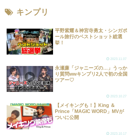
キンプリ
平野紫耀＆神宮寺勇太・シンガポ
ール旅行のベストショット総選
挙！
2023.11.07
永瀬廉「ジャニーズの…」うっか
り質問wwキンプリ2人で初の全国
ツアー♡
2023.10.27
【メイキングも！】King ＆
Prince「MAGIC WORD」MVが
ついに公開
2023.10.17