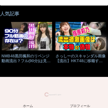
人気記事
NMB48黒田楓和のリベンジ
さっしーのスキャンダル画像
動画流出？フル(90分)は見れ
【流出】HKT48に移籍する
る？
きっかけはこれ？
ホーム
プロフィール