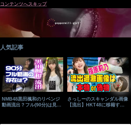
コンテンツへスキップ
人気記事
NMB48黒田楓和のリベンジ
さっしーのスキャンダル画像
動画流出？フル(90分)は見れ
【流出】HKT48に移籍する
る？
きっかけはこれ？