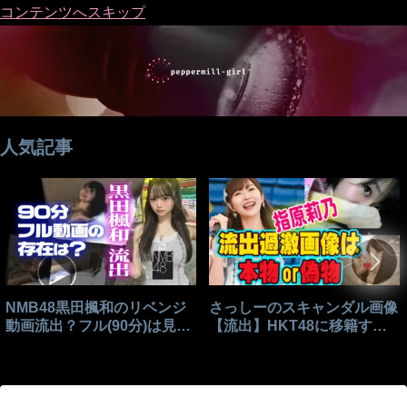
コンテンツへスキップ
人気記事
NMB48黒田楓和のリベンジ
さっしーのスキャンダル画像
動画流出？フル(90分)は見れ
【流出】HKT48に移籍する
る？
きっかけはこれ？