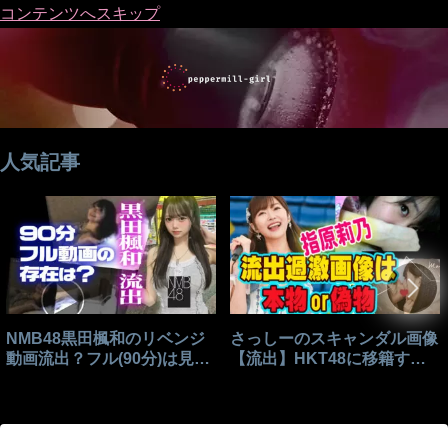
コンテンツへスキップ
人気記事
NMB48黒田楓和のリベンジ
さっしーのスキャンダル画像
動画流出？フル(90分)は見れ
【流出】HKT48に移籍する
る？
きっかけはこれ？