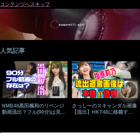
コンテンツへスキップ
人気記事
NMB48黒田楓和のリベンジ
さっしーのスキャンダル画像
動画流出？フル(90分)は見れ
【流出】HKT48に移籍する
る？
きっかけはこれ？