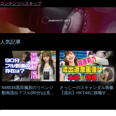
コンテンツへスキップ
人気記事
NMB48黒田楓和のリベンジ
さっしーのスキャンダル画像
動画流出？フル(90分)は見れ
【流出】HKT48に移籍する
る？
きっかけはこれ？