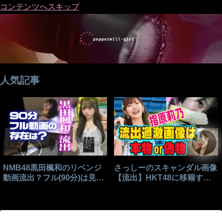
コンテンツへスキップ
人気記事
NMB48黒田楓和のリベンジ
さっしーのスキャンダル画像
動画流出？フル(90分)は見れ
【流出】HKT48に移籍する
る？
きっかけはこれ？