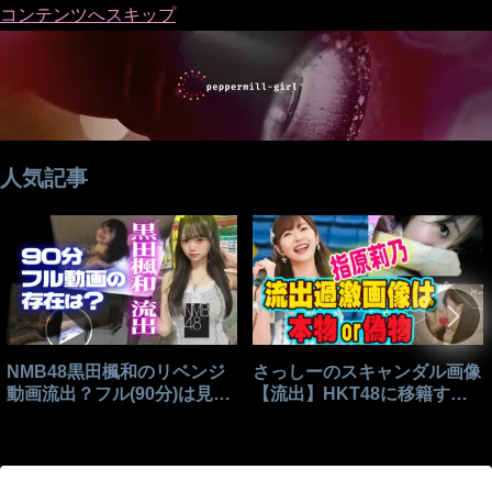
コンテンツへスキップ
人気記事
NMB48黒田楓和のリベンジ
さっしーのスキャンダル画像
動画流出？フル(90分)は見れ
【流出】HKT48に移籍する
る？
きっかけはこれ？